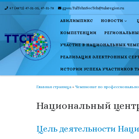
+7 (4872) 47-51-35, 47-51-78
gpou.TulTehnSocTeh@tularegion.ru
Skip to content
АБИЛИМПИКС
НОВОСТИ
КОМПЕТЕНЦИИ
РЕГИОНАЛЬНЫ
УЧАСТИЕ В НАЦИОНАЛЬНЫХ ЧЕМ
РЕАЛИЗАЦИЯ ЭЛЕКТРОННЫХ СЕР
ИСТОРИИ УСПЕХА УЧАСТНИКОВ Т
Главная страница
»
Чемпионат по профессионально
Национальный цент
Цель деятельности Наци