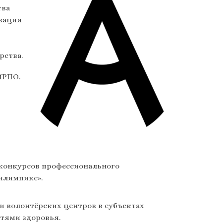
тва
зация
рства.
ИРПО.
 конкурсов профессионального
илимпикс».
и волонтёрских центров в субъектах
тями здоровья.