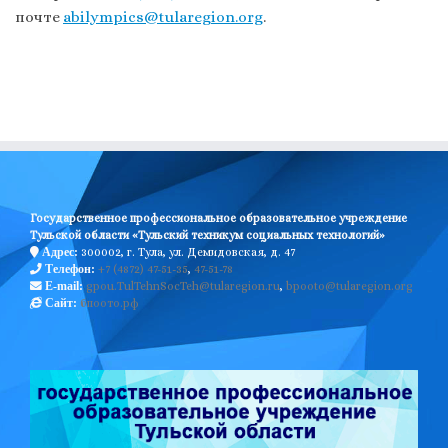
почте
abilympics@tularegion.org
.
Государственное профессиональное образовательное учреждение
Тульской области «Тульский техникум социальных технологий»
300002, г. Тула, ул. Демидовская, д. 47
Адрес:
+7 (4872) 47-51-35
,
47-51-78
Телефон:
gpou.TulTehnSocTeh@tularegion.ru
,
bpooto@tularegion.org
E-mail:
бпоото.рф
Сайт: