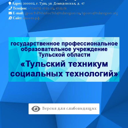
300002, г. Тула, ул. Демидовская, д. 47
Адрес:
+7 (4872) 47-51-35
,
47-51-78
Телефон:
gpou.TulTehnSocTeh@tularegion.ru
,
bpooto@tularegion.org
E-mail:
бпоото.рф
Сайт:
Версия для слабовидящих