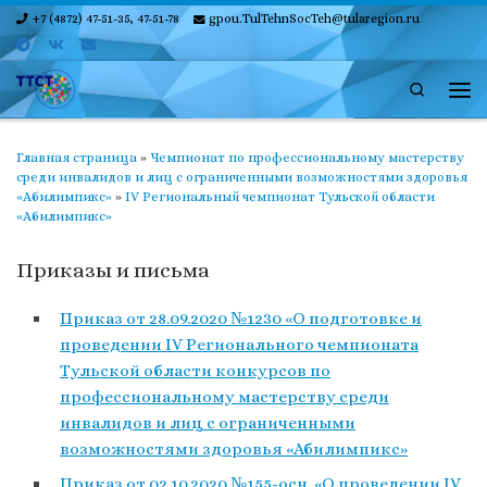
+7 (4872) 47-51-35, 47-51-78
gpou.TulTehnSocTeh@tularegion.ru
Skip to content
Search
Ме
Главная страница
»
Чемпионат по профессиональному мастерству
среди инвалидов и лиц с ограниченными возможностями здоровья
«Абилимпикс»
»
IV Региональный чемпионат Тульской области
«Абилимпикс»
Приказы и письма
Приказ от 28.09.2020 №1230 «О подготовке и
проведении IV Регионального чемпионата
Тульской области конкурсов по
профессиональному мастерству среди
инвалидов и лиц с ограниченными
возможностями здоровья «Абилимпикс»
Приказ от 02.10.2020 №155-осн. «О проведении IV