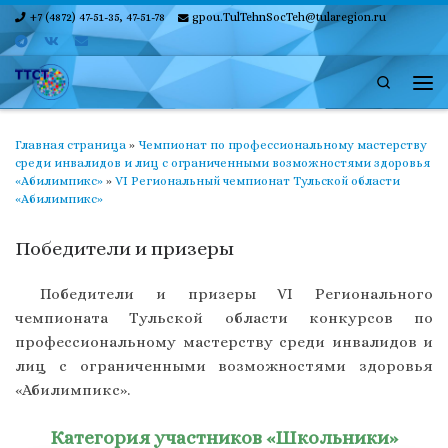
+7 (4872) 47-51-35, 47-51-78
gpou.TulTehnSocTeh@tularegion.ru
Skip to content
Search
Ме
Главная страница
»
Чемпионат по профессиональному мастерству
среди инвалидов и лиц с ограниченными возможностями здоровья
«Абилимпикс»
»
VI Региональный чемпионат Тульской области
«Абилимпикс»
Победители и призеры
Победители и призеры VI Регионального
чемпионата Тульской области конкурсов по
профессиональному мастерству среди инвалидов и
лиц с ограниченными возможностями здоровья
«Абилимпикс».
Категория участников «Школьники»