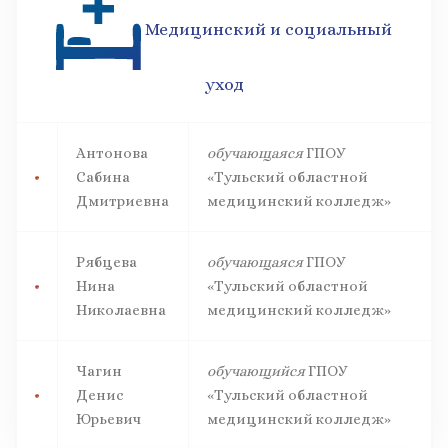
Медицинский и социальный
уход
Антонова
обучающаяся
ГПОУ
Сабина
«Тульский областной
Дмитриевна
медицинский колледж»
Рябцева
обучающаяся
ГПОУ
Нина
«Тульский областной
Николаевна
медицинский колледж»
Чагин
обучающийся
ГПОУ
Денис
«Тульский областной
Юрьевич
медицинский колледж»