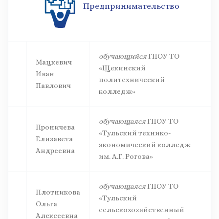
Предпринимательство
обучающийся
ГПОУ ТО
Мацкевич
«Щекинский
Иван
политехнический
Павлович
колледж»
обучающаяся
ГПОУ ТО
Проничева
«Тульский технико-
Елизавета
экономический колледж
Андреевна
им. А.Г. Рогова»
обучающаяся
ГПОУ ТО
Плотникова
«Тульский
Ольга
сельскохозяйственный
Алексеевна