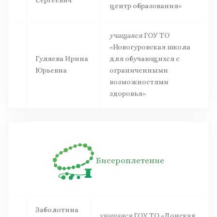
Сергеевич
центр образования»
учащаяся
ГОУ ТО
«Новогуровская школа
Гуляева Ирина
для обучающихся с
Юрьевна
ограниченными
возможностями
здоровья»
Бисероплетение
Заболотина
учащаяся
ГОУ ТО «Донская