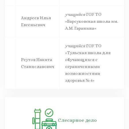
учащийся
ГОУ ТО
Андреев Илья
«Барсуковская школа им.
Евгеньевич
А.М. Гаранина»
учащийся
ГОУ ТО
«Тульская школа для
Реутов Никита
обучающихся с
Станиславович
ограниченными
возможностями
здоровья № 4»
Слесарное дело