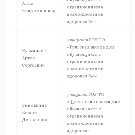
Анна
ограниченными
Владимировна
возможностями
здоровья №4»
учащийся
ГОУ ТО
«Тульская школа для
Кузьмичев
обучающихся с
Артем
ограниченными
Сергеевич
возможностями
здоровья №4»
учащаяся
ГОУ ТО
«Щекинская школа для
Зиновкина
обучающихся с
Ксения
ограниченными
Денисовна
возможностями
здоровья»