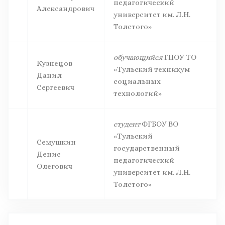
педагогический
Александрович
университет им. Л.Н.
Толстого»
обучающийся
ГПОУ ТО
Кузнецов
«Тульский техникум
Данил
социальных
Сергеевич
технологий»
студент
ФГБОУ ВО
«Тульский
Семушкин
государственный
Денис
педагогический
Олегович
университет им. Л.Н.
Толстого»