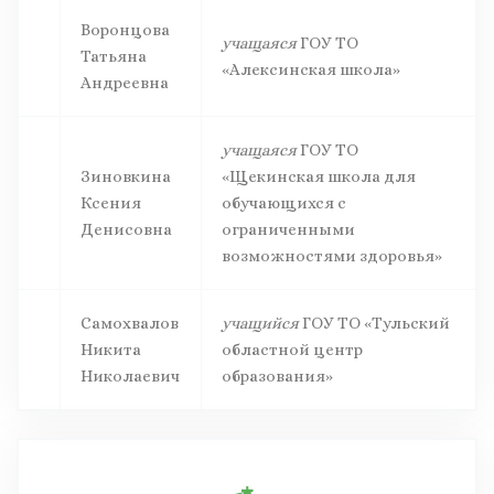
Воронцова
учащаяся
ГОУ ТО
Татьяна
«Алексинская школа»
Андреевна
учащаяся
ГОУ ТО
Зиновкина
«Щекинская школа для
Ксения
обучающихся с
Денисовна
ограниченными
возможностями здоровья»
Самохвалов
учащийся
ГОУ ТО «Тульский
Никита
областной центр
Николаевич
образования»