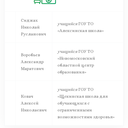
Сиджах
учащийся
ГОУ ТО
Николай
«Алексинская школа»
Русланович
учащийся
ГОУ ТО
Воробьев
«Новомосковский
Александр
областной центр
Маратович
образования»
учащийся
ГОУ ТО
Ковач
«Щекинская школа для
Алексей
обучающихся с
Николаевич
ограниченными
возможностями здоровья»