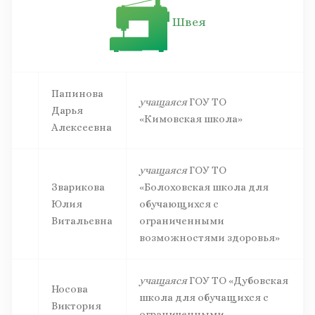
Швея
Папинова
учащаяся
ГОУ ТО
Дарья
«Кимовская школа»
Алексеевна
учащаяся
ГОУ ТО
Зварикова
«Болоховская школа для
Юлия
обучающихся с
Витальевна
ограниченными
возможностями здоровья»
учащаяся
ГОУ ТО «Дубовская
Носова
школа для обучащихся с
Виктория
ограниченными