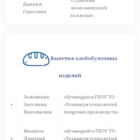
«Тульский
Даниил
экономический
Сергеевич
колледж»
Выпечка хлебобулочных
изделий
Зеленкина
обучающаяся
ГПОУ ТО
Ангелина
«Техникум технологий
Николаевна
пищевых производств»
Мазанов
обучающийся
ГПОУ ТО
Дмитрий
«Техникум технологий