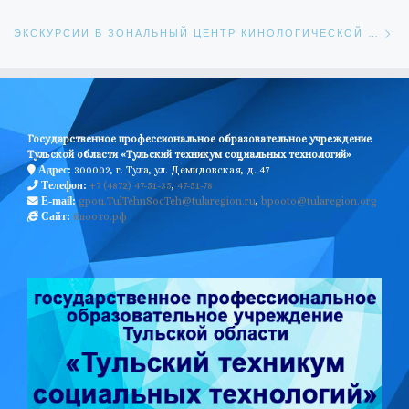
Сл
ЭКСКУРСИИ В ЗОНАЛЬНЫЙ ЦЕНТР КИНОЛОГИЧЕСКОЙ СЛУЖБЫ УМВД РОССИИ ПО ТУЛЬСКОЙ ОБЛАСТИ
Государственное профессиональное образовательное учреждение
Тульской области «Тульский техникум социальных технологий»
300002, г. Тула, ул. Демидовская, д. 47
Адрес:
+7 (4872) 47-51-35
,
47-51-78
Телефон:
gpou.TulTehnSocTeh@tularegion.ru
,
bpooto@tularegion.org
E-mail:
бпоото.рф
Сайт: