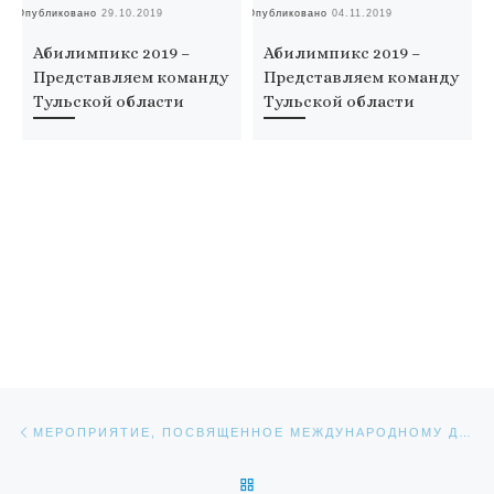
Опубликовано
29.10.2019
Опубликовано
04.11.2019
Оп
Абилимпикс 2019 –
Абилимпикс 2019 –
Представляем команду
Представляем команду
Тульской области
Тульской области
Навигация по записям
Предыдущая запись
МЕРОПРИЯТИЕ, ПОСВЯЩЕННОЕ МЕЖДУНАРОДНОМУ ДНЮ ИНВАЛИДОВ
ОБРАТНО К СПИСКУ ЗАПИС