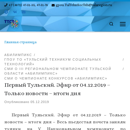
+7 (4872) 47-51-35, 47-51-78
gpou.TulTehnSocTeh@tularegion.ru
Skip to content
Search
Ме
Главная страница
АБИЛИМПИКС
ГПОУ ТО «ТУЛЬСКИЙ ТЕХНИКУМ СОЦИАЛЬНЫХ
ТЕХНОЛОГИЙ»
СМИ О III РЕГИОНАЛЬНОМ ЧЕМПИОНАТЕ ТУЛЬСКОЙ
ОБЛАСТИ «АБИЛИМПИКС»
СМИ О ЧЕМПИОНАТЕ КОНКУРСОВ «АБИЛИМПИКС»
Первый Тульский. Эфир от 04.12.2019 –
Только новости – итоги дня
Опубликовано
05.12.2019
Первый Тульский. Эфир от 04.12.2019 – Только
новости – итоги дня – Весь пьедестал почета заняли
туляки на V Национальном чемпионате по