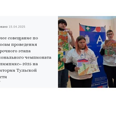
овано
15.04.2025
чее совещание по
осам проведения
рочного этапа
онального чемпионата
лимпикс»-2025 на
итории Тульской
сти
2025 в рамках деловой программы
ионального чемпионата
мпикс» Тульской области на базе
тута повышения квалификации
лось рабочее совещание по
ам проведения […]