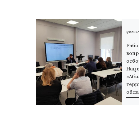
Опублик
Рабо
вопр
отбо
Наци
«Аби
терр
обла
15.04.
IX рег
«Абили
Инсти
состоя
вопрос