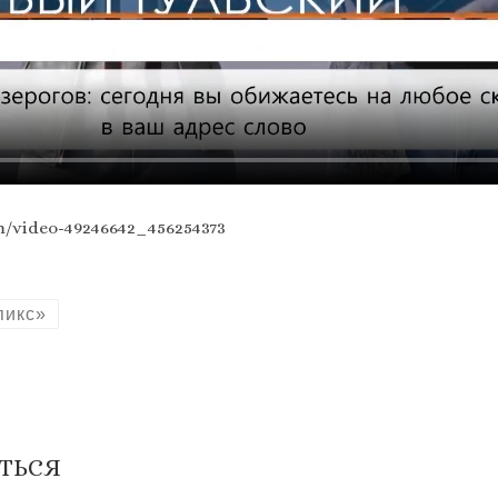
/video-49246642_456254373
пикс»
ТЬСЯ