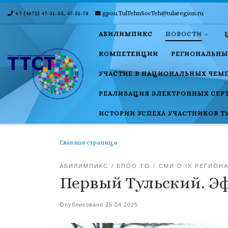
+7 (4872) 47-51-35, 47-51-78
gpou.TulTehnSocTeh@tularegion.ru
Skip to content
АБИЛИМПИКС
НОВОСТИ
КОМПЕТЕНЦИИ
РЕГИОНАЛЬНЫ
УЧАСТИЕ В НАЦИОНАЛЬНЫХ ЧЕМ
РЕАЛИЗАЦИЯ ЭЛЕКТРОННЫХ СЕР
ИСТОРИИ УСПЕХА УЧАСТНИКОВ Т
Главная страница
АБИЛИМПИКС
БПОО ТО
СМИ О IX РЕГИОН
Первый Тульский. Эфи
Опубликовано
25.04.2025