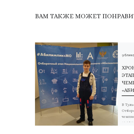
ВАМ ТАКЖЕ МОЖЕТ ПОНРАВИ
Опублик
ХРО
ЭТА
ЧЕМ
«АБ
В Туль
Отбор
чемпио
19.05.
состо