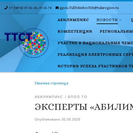
+7 (4872) 47-51-35, 47-51-78
gpou.TulTehnSocTeh@tularegion.ru
Skip to content
АБИЛИМПИКС
НОВОСТИ
КОМПЕТЕНЦИИ
РЕГИОНАЛЬНЫ
УЧАСТИЕ В НАЦИОНАЛЬНЫХ ЧЕМ
РЕАЛИЗАЦИЯ ЭЛЕКТРОННЫХ СЕР
ИСТОРИИ УСПЕХА УЧАСТНИКОВ Т
Главная страница
АБИЛИМПИКС
БПОО ТО
ЭКСПЕРТЫ «АБИЛИ
Опубликовано
30.05.2025