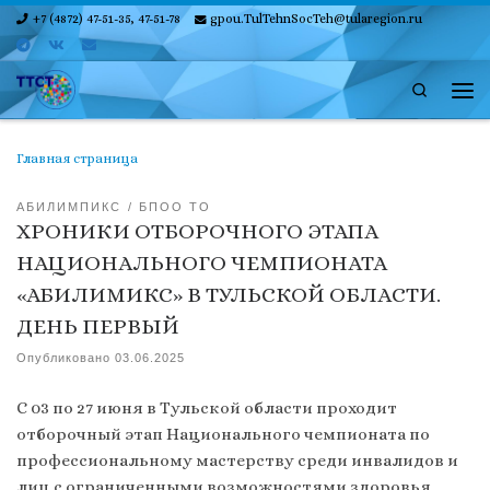
+7 (4872) 47-51-35, 47-51-78
gpou.TulTehnSocTeh@tularegion.ru
Skip to content
Search
Ме
Главная страница
АБИЛИМПИКС
БПОО ТО
ХРОНИКИ ОТБОРОЧНОГО ЭТАПА
НАЦИОНАЛЬНОГО ЧЕМПИОНАТА
«АБИЛИМИКС» В ТУЛЬСКОЙ ОБЛАСТИ.
ДЕНЬ ПЕРВЫЙ
Опубликовано
03.06.2025
С 03 по 27 июня в Тульской области проходит
отборочный этап Национального чемпионата по
профессиональному мастерству среди инвалидов и
лиц с ограниченными возможностями здоровья