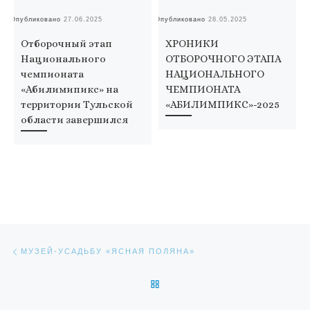
Опубликовано
27.06.2025
Опубликовано
28.05.2025
Оп
Отборочный этап
ХРОНИКИ
Национального
ОТБОРОЧНОГО ЭТАПА
чемпионата
НАЦИОНАЛЬНОГО
«Абилимипикс» на
ЧЕМПИОНАТА
территории Тульской
«АБИЛИМПИКС»-2025
области завершился
Навигация по записям
Предыдущая запись
МУЗЕЙ-УСАДЬБУ «ЯСНАЯ ПОЛЯНА»
ОБРАТНО К СПИСКУ ЗАПИС
Сл