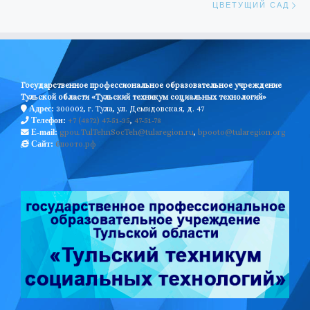
ЦВЕТУЩИЙ САД
Государственное профессиональное образовательное учреждение
Тульской области «Тульский техникум социальных технологий»
300002, г. Тула, ул. Демидовская, д. 47
Адрес:
+7 (4872) 47-51-35
,
47-51-78
Телефон:
gpou.TulTehnSocTeh@tularegion.ru
,
bpooto@tularegion.org
E-mail:
бпоото.рф
Сайт: