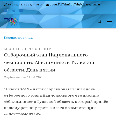
+7 (4872) 47-51-35, 47-51-78
gpou.TulTehnSocTeh@tularegion.ru
Skip to content
Search
Ме
Главная страница
БПОО ТО
ПРЕСС-ЦЕНТР
Отборочный этап Национального
чемпионата Абилимпикс в Тульской
области. День пятый
Опубликовано
11.06.2025
11 июня 2025 – пятый соревновательный день
отборочного этапа Национального чемпионата
«Абилимпикс» в Тульской области, который принёс
нашему региону третье место в компетенции
«Электромонтаж».