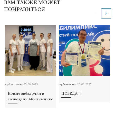
ВАМ ТАКЖЕ МОЖЕТ
ПОНРАВИТЬСЯ
Опубликовано
05.06.2025
Опубликовано
20.06.2025
Оп
Новые звёздочки в
ПОБЕДА!!!
созвездии Абилимпикс