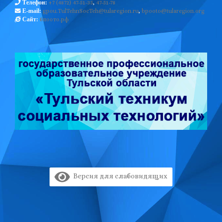
+7 (4872) 47-51-35
,
47-51-78
Телефон:
gpou.TulTehnSocTeh@tularegion.ru
,
bpooto@tularegion.org
E-mail:
бпоото.рф
Сайт:
Версия для слабовидящих