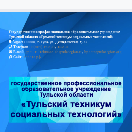
Государственное профессиональное образовательное учреждение
Тульской области «Тульский техникум социальных технологий»
300002, г. Тула, ул. Демидовская, д. 47
Адрес:
+7 (4872) 47-51-35
,
47-51-78
Телефон:
gpou.TulTehnSocTeh@tularegion.ru
,
bpooto@tularegion.org
E-mail:
бпоото.рф
Сайт: