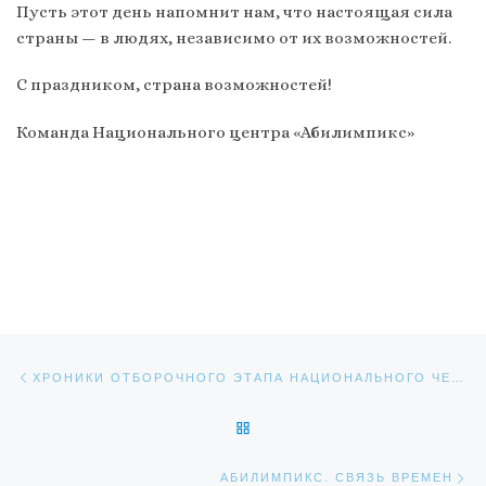
Пусть этот день напомнит нам, что настоящая сила
страны — в людях, независимо от их возможностей.
С праздником, страна возможностей!
Команда Национального центра «Абилимпикс»
Навигация по записям
Предыдущая запись
ХРОНИКИ ОТБОРОЧНОГО ЭТАПА НАЦИОНАЛЬНОГО ЧЕМПИОНАТА «АБИЛИМПИКС»-2025
ОБРАТНО К СПИСКУ ЗАПИС
Сл
АБИЛИМПИКС. СВЯЗЬ ВРЕМЕН