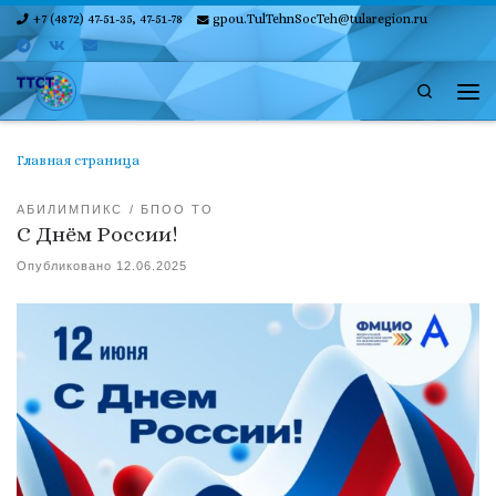
+7 (4872) 47-51-35, 47-51-78
gpou.TulTehnSocTeh@tularegion.ru
Skip to content
Search
Ме
Главная страница
АБИЛИМПИКС
БПОО ТО
С Днём России!
Опубликовано
12.06.2025