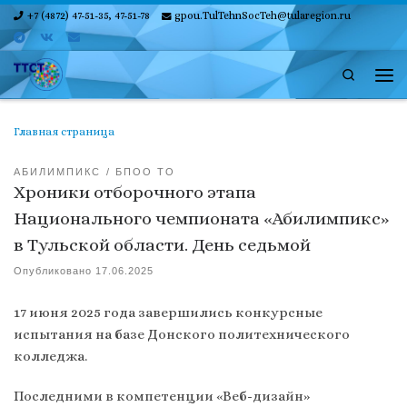
+7 (4872) 47-51-35, 47-51-78
gpou.TulTehnSocTeh@tularegion.ru
Skip to content
Search
Ме
Главная страница
АБИЛИМПИКС
БПОО ТО
Хроники отборочного этапа
Национального чемпионата «Абилимпикс»
в Тульской области. День седьмой
Опубликовано
17.06.2025
17 июня 2025 года завершились конкурсные
испытания на базе Донского политехнического
колледжа.
Последними в компетенции «Веб-дизайн»