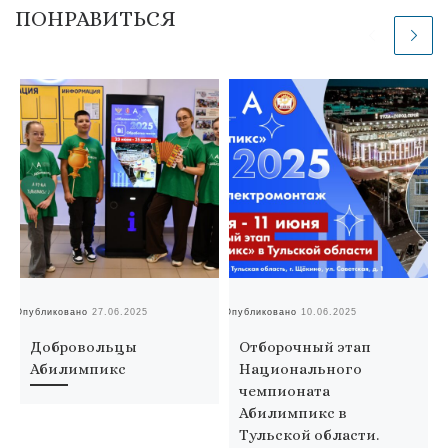
ПОНРАВИТЬСЯ
Опубликовано
27.06.2025
Опубликовано
10.06.2025
Оп
Добровольцы
Отборочный этап
Абилимпикс
Национального
чемпионата
Абилимпикс в
Тульской области.