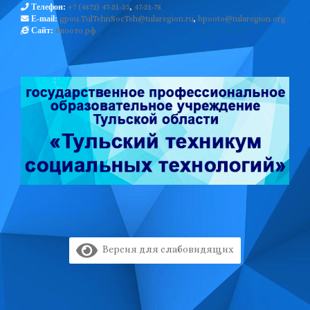
+7 (4872) 47-51-35
,
47-51-78
Телефон:
gpou.TulTehnSocTeh@tularegion.ru
,
bpooto@tularegion.org
E-mail:
бпоото.рф
Сайт:
Версия для слабовидящих