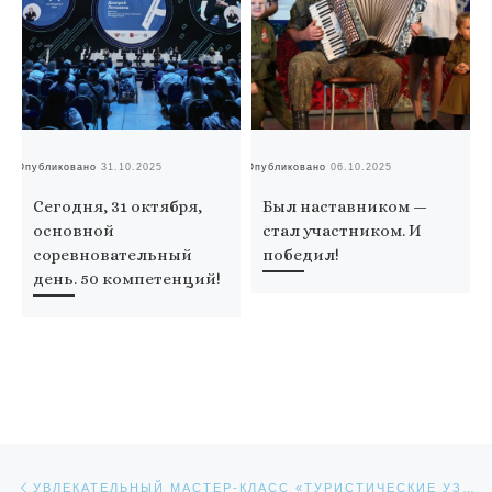
Опубликовано
31.10.2025
Опубликовано
06.10.2025
Оп
Сегодня, 31 октября,
Был наставником —
основной
стал участником. И
соревновательный
победил!
день. 50 компетенций!
Навигация по записям
Предыдущая запись
УВЛЕКАТЕЛЬНЫЙ МАСТЕР-КЛАСС «ТУРИСТИЧЕСКИЕ УЗЛЫ»