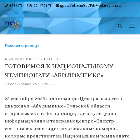
+7 (4872) 47-51-35, 47-51-78
gpou.TulTehnSocTeh@tularegion.ru
Skip to content
Search
Ме
Главная страница
АБИЛИМПИКС
БПОО ТО
ГОТОВИМСЯ К НАЦИОНАЛЬНОМУ
ЧЕМПИОНАТУ «АБИЛИМПИКС»
Опубликовано
25.09.2025
25 сентября 2025 года команда Центра развития
движения «Абилимпикс» Тульской области
отправилась в г. Богородицк, где в культурно-
информационном телерадиоцентре «Спектр»,
состоялась репетиция музыкальных номеров,
которые представит на Национальном чемпионате