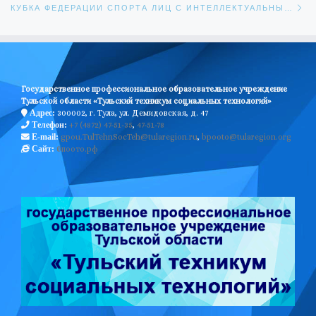
КУБКА ФЕДЕРАЦИИ СПОРТА ЛИЦ С ИНТЕЛЛЕКТУАЛЬНЫМИ НАРУШЕНИЯМИ ПО МИНИ-ФУТБОЛУ
Государственное профессиональное образовательное учреждение
Тульской области «Тульский техникум социальных технологий»
300002, г. Тула, ул. Демидовская, д. 47
Адрес:
+7 (4872) 47-51-35
,
47-51-78
Телефон:
gpou.TulTehnSocTeh@tularegion.ru
,
bpooto@tularegion.org
E-mail:
бпоото.рф
Сайт: