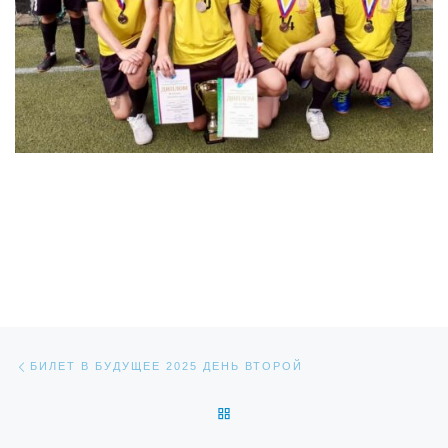
Навигация по записям
Предыдущая запись
БИЛЕТ В БУДУЩЕЕ 2025 ДЕНЬ ВТОРОЙ
ОБРАТНО К СПИСКУ ЗАПИС
Сл