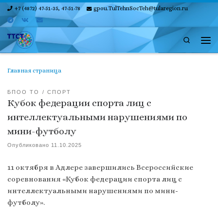
+7 (4872) 47-51-35, 47-51-78
gpou.TulTehnSocTeh@tularegion.ru
Skip to content
Search
Ме
Главная страница
БПОО ТО
СПОРТ
Кубок федерации спорта лиц с
интеллектуальными нарушениями по
мини-футболу
Опубликовано
11.10.2025
️11 октября в Адлере завершились Всероссийские
соревнования «Кубок федерации спорта лиц с
интеллектуальными нарушениями по мини-
футболу».