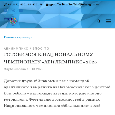
+7 (4872) 47-51-35, 47-51-78
gpou.TulTehnSocTeh@tularegion.ru
Skip to content
Search
Ме
Главная страница
АБИЛИМПИКС
БПОО ТО
ГОТОВИМСЯ К НАЦИОНАЛЬНОМУ
ЧЕМПИОНАТУ «АБИЛИМПИКС» 2025
Опубликовано
13.10.2025
Дорогие друзья! Знакомим вас с командой
адаптивного твирлинга из Новомосковского центра!
Эти ребята – настоящие звезды, которые упорно
готовятся к Фестивалю возможностей в рамках
Национального чемпионата «Абилимпикс» 2025!