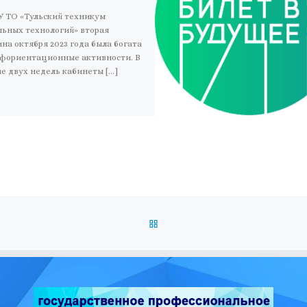
У ТО «Тульский техникум
льных технологий» вторая
на октября 2023 года была богата
офориентационные активности. В
е двух недель кабинеты […]
ОБРАТНО К СПИСКУ ЗАПИС