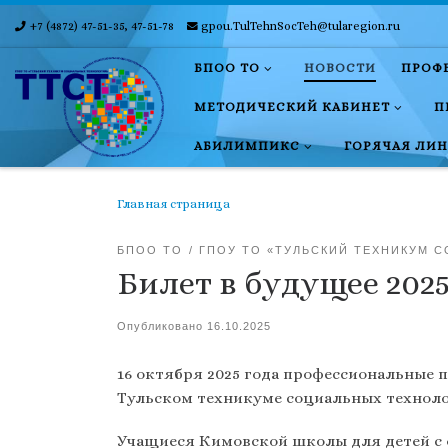
+7 (4872) 47-51-35, 47-51-78
gpou.TulTehnSocTeh@tularegion.ru
Skip to content
БПОО ТО
НОВОСТИ
ПРОФ
МЕТОДИЧЕСКИЙ КАБИНЕТ
П
АБИЛИМПИКС
ГОРЯЧАЯ ЛИ
Главная страница
БПОО ТО
ГПОУ ТО «ТУЛЬСКИЙ ТЕХНИКУМ 
Билет в будущее 202
Опубликовано
16.10.2025
16 октября 2025 года профессиональные 
Тульском техникуме социальных техноло
Учащиеся Кимовской школы для детей с 