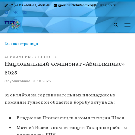
+7 (4872) 47-51-35, 47-51-78
gpou.TulTehnSocTeh@tularegion.ru
Skip to content
Search
Ме
Главная страница
АБИЛИМПИКС
БПОО ТО
Национальный чемпионат «Абилимпикс»
2025
Опубликовано
31.10.2025
31 октября на соревновательных площадках из
команды Тульской области в борьбу вступили:
Владислав Привезенцев в компетенции Швея
Матвей Исаев в компетенции Токарные работы
на станках с ЧПУ