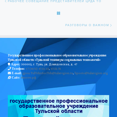
РАБОЧЕЕ СОВЕЩАНИЕ ПРЕДСТАВИТЕЛЕЙ ЦРДА ТО
ОБРАТНО К СПИСКУ ЗАПИС
Сл
РАЗГОВОРЫ О ВАЖНОМ
Государственное профессиональное образовательное учреждение
Тульской области «Тульский техникум социальных технологий»
300002, г. Тула, ул. Демидовская, д. 47
Адрес:
+7 (4872) 47-51-35
,
47-51-78
Телефон:
gpou.TulTehnSocTeh@tularegion.ru
,
bpooto@tularegion.org
E-mail:
бпоото.рф
Сайт: