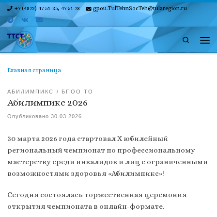
+7 (4872) 47-51-35, 47-51-78
gpou.TulTehnSocTeh@tularegion.ru
Skip to content
Search
Ме
Главная страница
АБИЛИМПИКС
БПОО ТО
Абилимпикс 2026
Опубликовано
30.03.2026
30 марта 2026 года стартовал Х юбилейный
региональный чемпионат по профессиональному
мастерству среди инвалидов и лиц с ограниченными
возможностями здоровья «Абилимпикс»!
Сегодня состоялась торжественная церемония
открытия чемпионата в онлайн-формате.