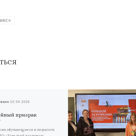
икс»
ТЬСЯ
овано
02.04.2026
йный призрак
реля обучающиеся и педагоги
ТО «Тульский техникум