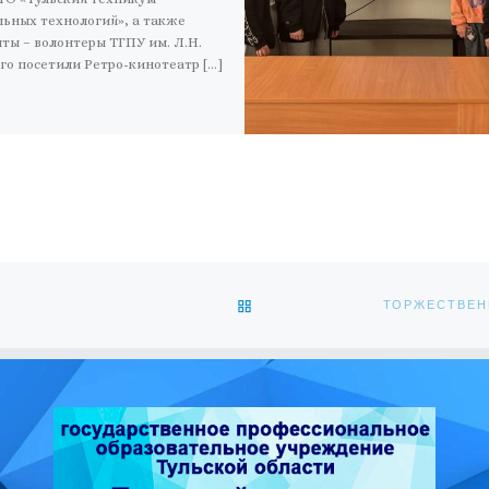
ьных технологий», а также
ты – волонтеры ТГПУ им. Л.Н.
го посетили Ретро-кинотеатр […]
ОБРАТНО К СПИСКУ ЗАПИС