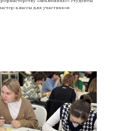
 профмастерству «Абилимпикс» студенты
мастер-классы для участников