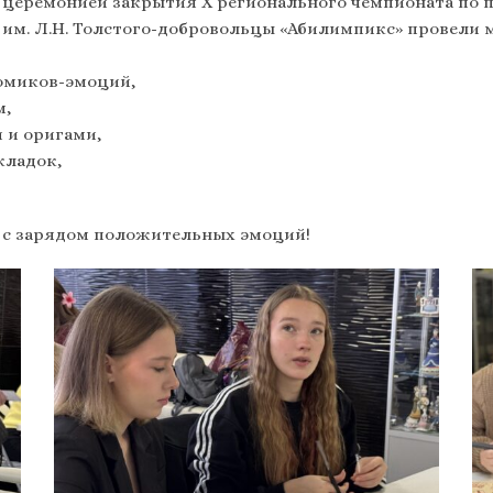
й церемонией закрытия Х регионального чемпионата по
 им. Л.Н. Толстого-добровольцы «Абилимпикс» провели 
домиков-эмоций,
м,
 и оригами,
кладок,
е с зарядом положительных эмоций!