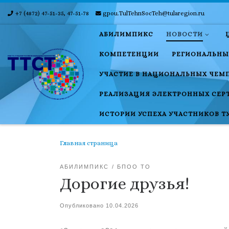
+7 (4872) 47-51-35, 47-51-78
gpou.TulTehnSocTeh@tularegion.ru
Skip to content
АБИЛИМПИКС
НОВОСТИ
КОМПЕТЕНЦИИ
РЕГИОНАЛЬНЫ
УЧАСТИЕ В НАЦИОНАЛЬНЫХ ЧЕМ
РЕАЛИЗАЦИЯ ЭЛЕКТРОННЫХ СЕР
ИСТОРИИ УСПЕХА УЧАСТНИКОВ Т
Главная страница
АБИЛИМПИКС
БПОО ТО
Дорогие друзья!
Опубликовано
10.04.2026