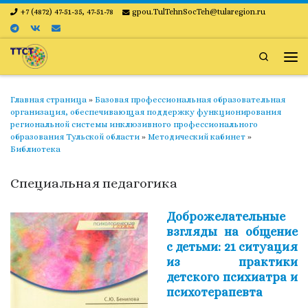
+7 (4872) 47-51-35, 47-51-78
gpou.TulTehnSocTeh@tularegion.ru
Skip to content
Search
Ме
Главная страница
»
Базовая профессиональная образовательная
организация, обеспечивающая поддержку функционирования
региональной системы инклюзивного профессионального
образования Тульской области
»
Методический кабинет
»
Библиотека
Специальная педагогика
Доброжелательные
взгляды на общение
с детьми: 21 ситуация
из практики
детского психиатра и
психотерапевта