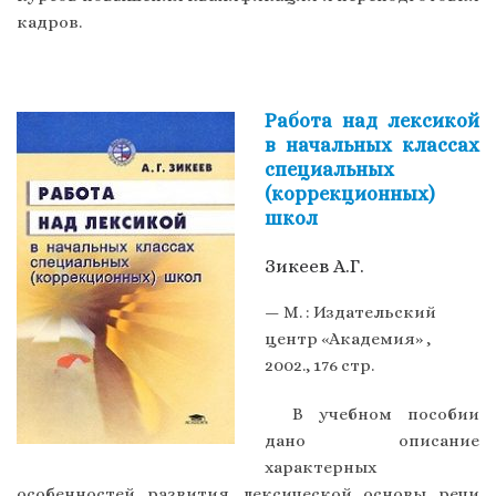
кадров.
Работа над лексикой
в начальных классах
специальных
(коррекционных)
школ
Зикеев А.Г.
— М. : Издательский
центр «Академия» ,
2002., 176 стр.
В учебном пособии
дано описание
характерных
особенностей развития лексической основы речи