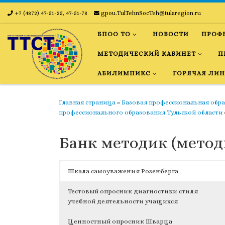
+7 (4872) 47-51-35, 47-51-78
gpou.TulTehnSocTeh@tularegion.ru
Skip to content
БПОО ТО
НОВОСТИ
ПРОФ
МЕТОДИЧЕСКИЙ КАБИНЕТ
П
АБИЛИМПИКС
ГОРЯЧАЯ ЛИ
Главная страница
»
Базовая профессиональная обр
профессионального образования Тульской области
Банк методик (метод
Шкала самоуважения Розенберга
Тестовый опросник диагностики стиля
учебной деятельности учащихся
Ценностный опросник Шварца