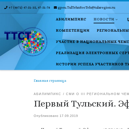
+7 (4872) 47-51-35, 47-51-78
gpou.TulTehnSocTeh@tularegion.ru
Skip to content
АБИЛИМПИКС
НОВОСТИ
КОМПЕТЕНЦИИ
РЕГИОНАЛЬНЫ
УЧАСТИЕ В НАЦИОНАЛЬНЫХ ЧЕМ
РЕАЛИЗАЦИЯ ЭЛЕКТРОННЫХ СЕР
ИСТОРИИ УСПЕХА УЧАСТНИКОВ Т
Главная страница
АБИЛИМПИКС
СМИ О III РЕГИОНАЛЬНОМ Ч
Первый Тульский. Эфи
Опубликовано
17.09.2019