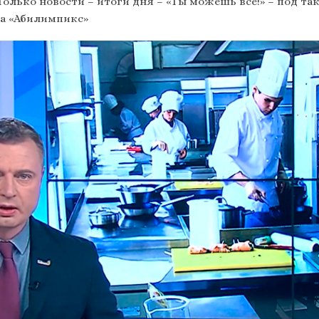
– Только новости – итоги дня – «Ты можешь все!» – под т
а «Абилимпикс»