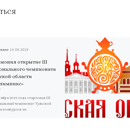
ТЬСЯ
овано
14.09.2019
мония открытие III
онального чемпионата
ской области
лимпикс»
тября 2019 года стартовал III
нальный чемпионат Тульской
и конкурсов по
ссиональному мастерству среди
идов и лиц с ограниченными
жностями здоровья […]