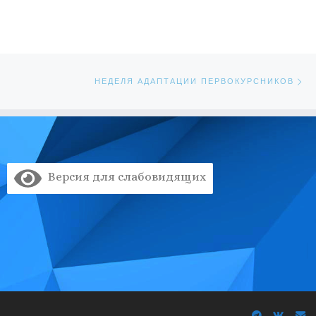
Сл
ЕЙ
НЕДЕЛЯ АДАПТАЦИИ ПЕРВОКУРСНИКОВ
Версия для слабовидящих