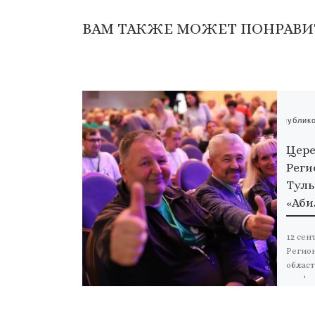
ВАМ ТАКЖЕ МОЖЕТ ПОНРАВИ
Опублик
Цере
Реги
Туль
«Аби
12 сен
Регио
област
профе
инвал
возмо