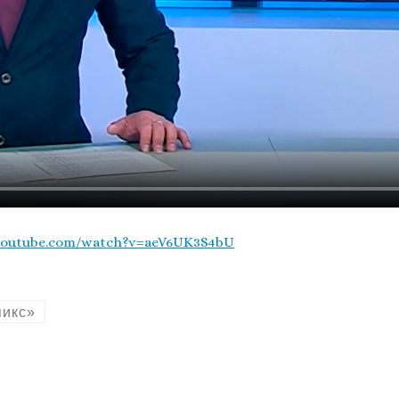
youtube.com/watch?v=aeV6UK3S4bU
пикс»