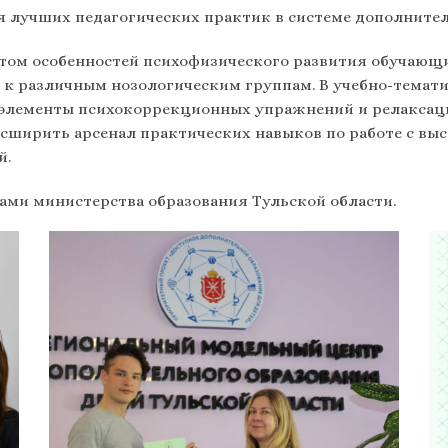
 лучших педагогических практик в системе дополнител
етом особенностей психофизического развития обучаю
 к различным нозологическим группам. В учебно-темат
элементы психокоррекционных упражнений и релаксации
сширить арсенал практических навыков по работе с вы
й.
ми министерства образования Тульской области.