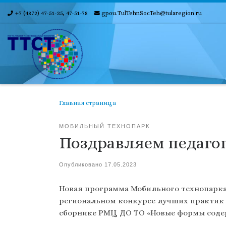
+7 (4872) 47-51-35, 47-51-78
gpou.TulTehnSocTeh@tularegion.ru
Skip to content
Главная страница
МОБИЛЬНЫЙ ТЕХНОПАРК
Поздравляем педагого
Опубликовано
17.05.2023
Новая программа Мобильного технопарка
региональном конкурсе лучших практик в
сборнике РМЦ ДО ТО «Новые формы содер