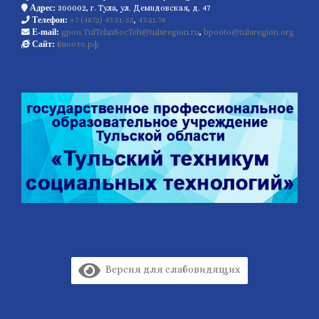
300002, г. Тула, ул. Демидовская, д. 47
Адрес:
+7 (4872) 47-51-35
,
47-51-78
Телефон:
gpou.TulTehnSocTeh@tularegion.ru
,
bpooto@tularegion.org
E-mail:
бпоото.рф
Сайт:
Версия для слабовидящих