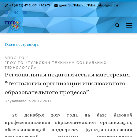
+7 (4872) 47-51-35, 47-51-78
gpou.TulTehnSocTeh@tularegion.ru
Skip to content
Search
Ме
Главная страница
БПОО ТО
ГПОУ ТО «ТУЛЬСКИЙ ТЕХНИКУМ СОЦИАЛЬНЫХ
ТЕХНОЛОГИЙ»
Региональная педагогическая мастерская
“Технологии организации инклюзивного
образовательного процесса”
Опубликовано
20.12.2017
20 декабря 2017 года на базе базовой
профессиональной образовательной организации,
обеспечивающей поддержку функционирования