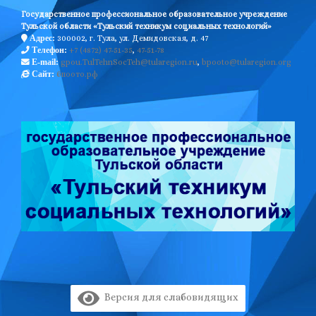
Государственное профессиональное образовательное учреждение
Тульской области «Тульский техникум социальных технологий»
300002, г. Тула, ул. Демидовская, д. 47
Адрес:
+7 (4872) 47-51-35
,
47-51-78
Телефон:
gpou.TulTehnSocTeh@tularegion.ru
,
bpooto@tularegion.org
E-mail:
бпоото.рф
Сайт:
Версия для слабовидящих