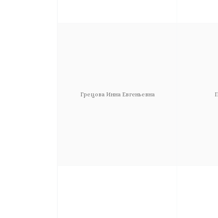
Грецова Инна Евгеньевна
П