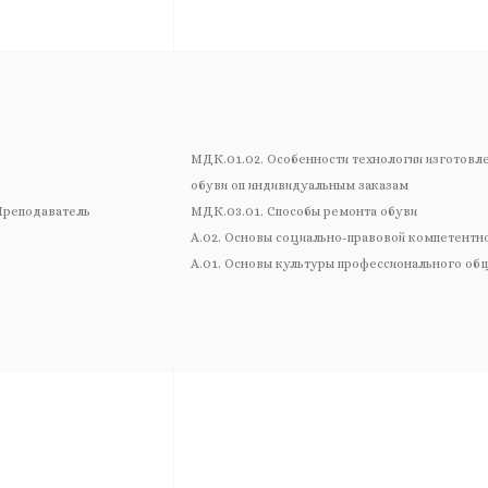
МДК.01.02. Особенности технологии изготовл
обуви оп индивидуальным заказам
реподаватель
МДК.03.01. Способы ремонта обуви
А.02. Основы социально-правовой компетентн
А.01. Основы культуры профессионального об