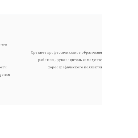
ения
Среднее профессиональное образование, Клубный
работник, руководитель самодеятельного
ости
хореографического коллектива
щения