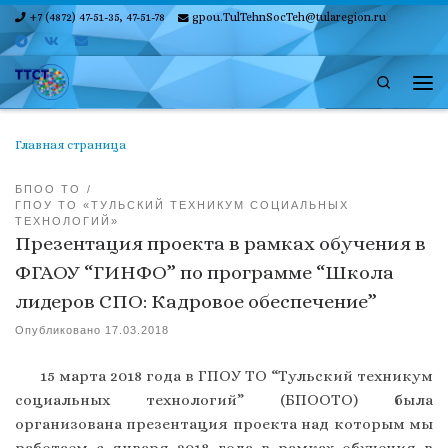
+7 (4872) 47-51-35, 47-51-78
gpou.TulTehnSocTeh@tularegion.ru
Skip to content
Search
Ме
Главная страница
БПОО ТО
ГПОУ ТО «ТУЛЬСКИЙ ТЕХНИКУМ СОЦИАЛЬНЫХ
ТЕХНОЛОГИЙ»
Презентация проекта в рамках обучения в
ФГАОУ “ГИНФО” по программе “Школа
лидеров СПО: Кадровое обеспечение”
Опубликовано
17.03.2018
15 марта 2018 года в ГПОУ ТО “Тульский техникум
социальных технологий” (БПООТО) была
организована презентация проекта над которым мы