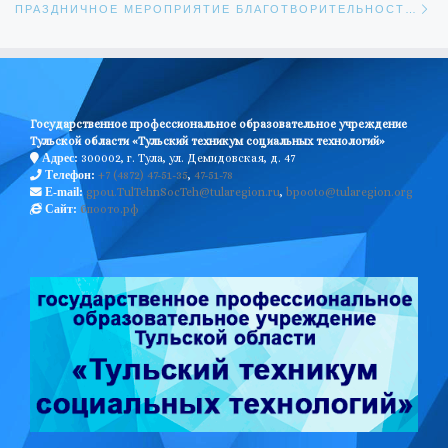
ПРАЗДНИЧНОЕ МЕРОПРИЯТИЕ БЛАГОТВОРИТЕЛЬНОСТИ И МИЛОСЕРДИЯ «БЕЛЫЙ ЦВЕТОК»
Государственное профессиональное образовательное учреждение
Тульской области «Тульский техникум социальных технологий»
300002, г. Тула, ул. Демидовская, д. 47
Адрес:
+7 (4872) 47-51-35
,
47-51-78
Телефон:
gpou.TulTehnSocTeh@tularegion.ru
,
bpooto@tularegion.org
E-mail:
бпоото.рф
Сайт: