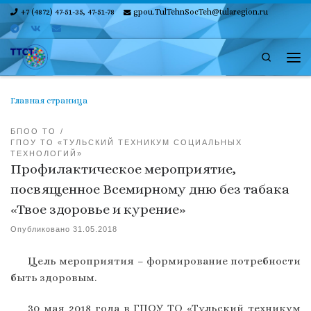
+7 (4872) 47-51-35, 47-51-78
gpou.TulTehnSocTeh@tularegion.ru
Skip to content
Search
Ме
Главная страница
БПОО ТО
ГПОУ ТО «ТУЛЬСКИЙ ТЕХНИКУМ СОЦИАЛЬНЫХ
ТЕХНОЛОГИЙ»
Профилактическое мероприятие,
посвященное Всемирному дню без табака
«Твое здоровье и курение»
Опубликовано
31.05.2018
Цель мероприятия – формирование потребности
быть здоровым.
30 мая 2018 года в ГПОУ ТО «Тульский техникум