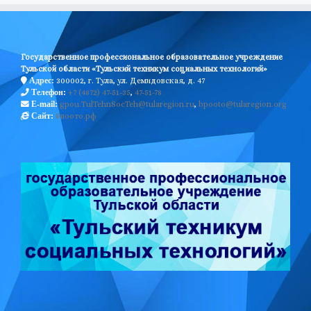
Государственное профессиональное образовательное учреждение
Тульской области «Тульский техникум социальных технологий»
300002, г. Тула, ул. Демидовская, д. 47
Адрес:
+7 (4872) 47-51-35
,
47-51-78
Телефон:
gpou.TulTehnSocTeh@tularegion.ru
,
bpooto@tularegion.org
E-mail:
бпоото.рф
Сайт: