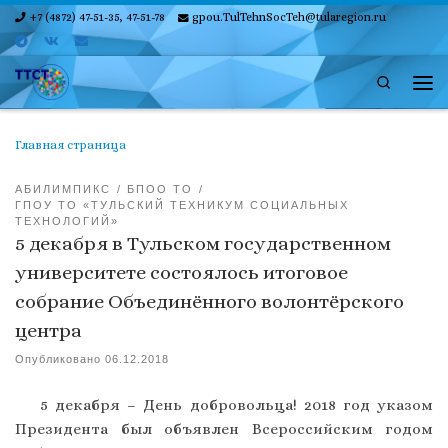
+7 (4872) 47-51-35, 47-51-78
gpou.TulTehnSocTeh@tularegion.ru
Skip to content
Search
Ме
Главная страница
АБИЛИМПИКС
БПОО ТО
ГПОУ ТО «ТУЛЬСКИЙ ТЕХНИКУМ СОЦИАЛЬНЫХ
ТЕХНОЛОГИЙ»
5 декабря в Тульском государственном
университете состоялось итоговое
собрание Объединённого волонтёрского
центра
Опубликовано
06.12.2018
5 декабря – День добровольца! 2018 год указом
Президента был объявлен Всероссийским годом