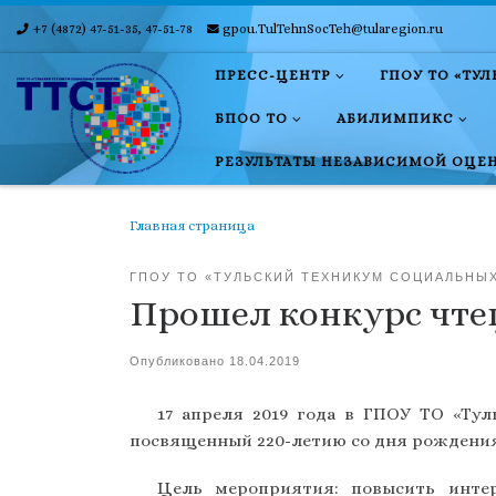
+7 (4872) 47-51-35, 47-51-78
gpou.TulTehnSocTeh@tularegion.ru
Skip to content
ПРЕСС-ЦЕНТР
ГПОУ ТО «ТУ
БПОО ТО
АБИЛИМПИКС
РЕЗУЛЬТАТЫ НЕЗАВИСИМОЙ ОЦЕ
Главная страница
ГПОУ ТО «ТУЛЬСКИЙ ТЕХНИКУМ СОЦИАЛЬНЫ
Прошел конкурс чте
Опубликовано
18.04.2019
17 апреля 2019 года в ГПОУ ТО «Ту
посвященный 220-летию со дня рождения 
Цель мероприятия: повысить интер