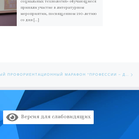
социальных технологий» обучающиеся
приняли участие в литературном
мероприятии, посвященном 190-летию
со дня […]
Сл
ЕЙ
РЕГИОНАЛЬНЫЙ ПРОФОРИЕНТАЦИОННЫЙ МАРАФОН “ПРОФЕССИИ – ДА!” ДЛЯ ОБУЧАЮЩИХСЯ-ИНВАЛИДОВ И ЛИЦ С ОГРАНИЧЕННЫМИ ВОЗМОЖНОСТЯМИ ЗДОРОВЬЯ
Версия для слабовидящих