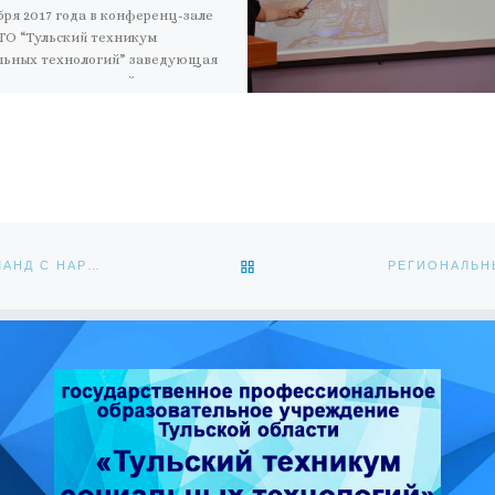
бря 2017 года в конференц-зале
ТО “Тульский техникум
льных технологий” заведующая
отеки, заслуженный учитель
и Захарова Наталья Михайловна
а литературно-музыкальное […]
ОБРАТНО К СПИСКУ ЗАПИС
ЧЕМПИОНАТ ТУЛЬСКОЙ ОБЛАСТИ ПО ФУТЗАЛУ СРЕДИ КОМАНД С НАРУШЕНИЕМ СЛУХА, СПОРТ ГЛУХИХ