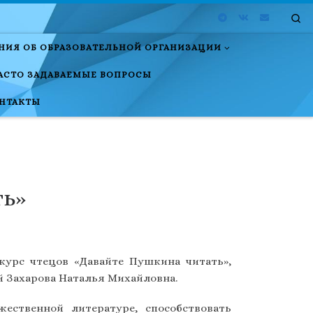
Se
НИЯ ОБ ОБРАЗОВАТЕЛЬНОЙ ОРГАНИЗАЦИИ
АСТО ЗАДАВАЕМЫЕ ВОПРОСЫ
НТАКТЫ
ть»
курс чтецов «Давайте Пушкина читать»,
й Захарова Наталья Михайловна.
ественной литературе, способствовать