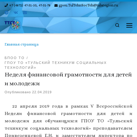
+7 (4872) 47-51-35, 47-51-78
gpou.TulTehnSocTeh@tularegion.ru
Skip to content
Search
Ме
Главная страница
БПОО ТО
ГПОУ ТО «ТУЛЬСКИЙ ТЕХНИКУМ СОЦИАЛЬНЫХ
ТЕХНОЛОГИЙ»
Неделя финансовой грамотности для детей
и молодежи
Опубликовано
22.04.2019
22 апреля 2019 года в рамках V Всероссийской
Недели финансовой грамотности для детей и
молодежи для обучающихся ГПОУ ТО «Тульский
техникум социальных технологий» преподавателем
Привезенцевой Е.И. и заместителем директора по