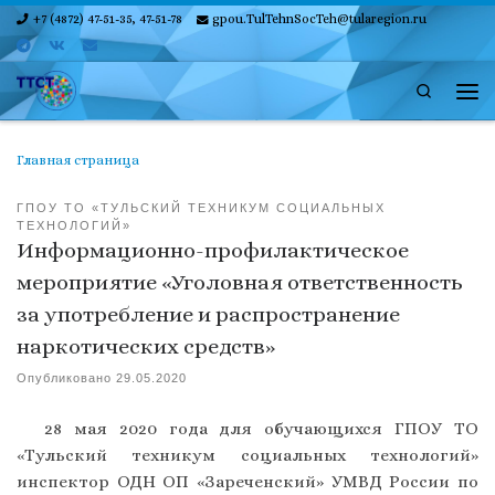
+7 (4872) 47-51-35, 47-51-78
gpou.TulTehnSocTeh@tularegion.ru
Skip to content
Search
Ме
Главная страница
ГПОУ ТО «ТУЛЬСКИЙ ТЕХНИКУМ СОЦИАЛЬНЫХ
ТЕХНОЛОГИЙ»
Информационно-профилактическое
мероприятие «Уголовная ответственность
за употребление и распространение
наркотических средств»
Опубликовано
29.05.2020
28 мая 2020 года для обучающихся ГПОУ ТО
«Тульский техникум социальных технологий»
инспектор ОДН ОП «Зареченский» УМВД России по