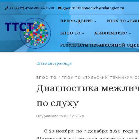
+7 (4872) 47-51-35, 47-51-78
gpou.TulTehnSocTeh@tularegion.ru
Skip to content
ПРЕСС-ЦЕНТР
ГПОУ ТО «ТУ
БПОО ТО
АБИЛИМПИКС
РЕЗУЛЬТАТЫ НЕЗАВИСИМОЙ ОЦЕ
Главная страница
БПОО ТО
ГПОУ ТО «ТУЛЬСКИЙ ТЕХНИКУМ 
Диагностика межли
по слуху
Опубликовано
08.12.2020
С 23 ноября по 7 декабря 2020 года
Юрьевной и студенткой-практиканткой 