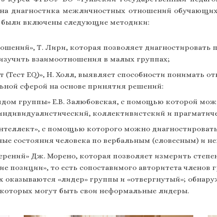
на диагностика межличностных отношений обучающих
л были включены следующие методики:
ений», Т. Лири, которая позволяет диагностировать пр
 изучить взаимоотношения в малых группах;
 (Тест EQ)», Н. Холл, выявляет способности понимать 
ьной сферой на основе принятия решений:
дом группы» Е.В. Залюбовская, с помощью которой мож
индивидуалистический, коллективистский и прагматич
нтеллект», с помощью которого можно диагностироват
ные состояния человека по вербальным (словесным) и 
рений» Дж. Морено, которая позволяет измерить степе
ие позиции», то есть сопоставимого авторитета членов
ах оказываются «лидер» группы и «отвергнутый»; обнар
е которых могут быть свои неформальные лидеры.