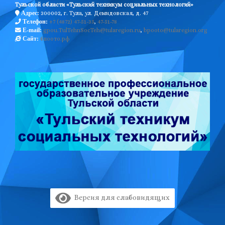
Тульской области «Тульский техникум социальных технологий»
300002, г. Тула, ул. Демидовская, д. 47
Адрес:
+7 (4872) 47-51-35
,
47-51-78
Телефон:
gpou.TulTehnSocTeh@tularegion.ru
,
bpooto@tularegion.org
E-mail:
бпоото.рф
Сайт:
Версия для слабовидящих