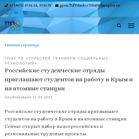
+7 (4872) 47-51-35, 47-51-78
gpou.TulTehnSocTeh@tularegion.ru
Skip to content
Search
Ме
Главная страница
ГПОУ ТО «ТУЛЬСКИЙ ТЕХНИКУМ СОЦИАЛЬНЫХ
ТЕХНОЛОГИЙ»
Российские студенческие отряды
приглашают студентов на работу в Крым и
на атомные станции
Опубликовано
21.04.2021
Российские студенческие отряды приглашают
студентов на работу в Крым и на атомные станции.
Сейчас открыт набор на всероссийские и
региональные трудовые проекты.