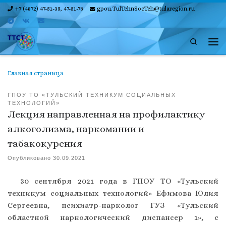
+7 (4872) 47-51-35, 47-51-78
gpou.TulTehnSocTeh@tularegion.ru
Skip to content
Search
Ме
Главная страница
ГПОУ ТО «ТУЛЬСКИЙ ТЕХНИКУМ СОЦИАЛЬНЫХ
ТЕХНОЛОГИЙ»
Лекция направленная на профилактику
алкоголизма, наркомании и
табакокурения
Опубликовано
30.09.2021
30 сентября 2021 года в ГПОУ ТО «Тульский
техникум социальных технологий» Ефимова Юлия
Сергеевна, психиатр-нарколог ГУЗ «Тульский
областной наркологический диспансер 1», с