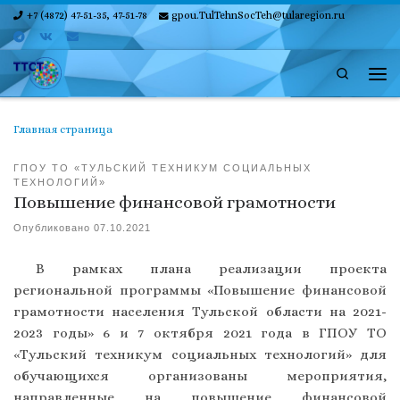
+7 (4872) 47-51-35, 47-51-78
gpou.TulTehnSocTeh@tularegion.ru
Skip to content
Search
Ме
Главная страница
ГПОУ ТО «ТУЛЬСКИЙ ТЕХНИКУМ СОЦИАЛЬНЫХ
ТЕХНОЛОГИЙ»
Повышение финансовой грамотности
Опубликовано
07.10.2021
В рамках плана реализации проекта
региональной программы «Повышение финансовой
грамотности населения Тульской области на 2021-
2023 годы» 6 и 7 октября 2021 года в ГПОУ ТО
«Тульский техникум социальных технологий» для
обучающихся организованы мероприятия,
направленные на повышение финансовой