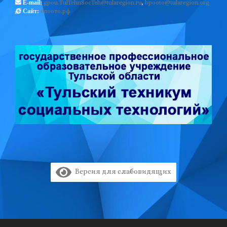
gpou.TulTehnSocTeh@tularegion.ru
,
bpooto@tularegion.org
E-mail:
бпоото.рф
Сайт:
Версия для слабовидящих