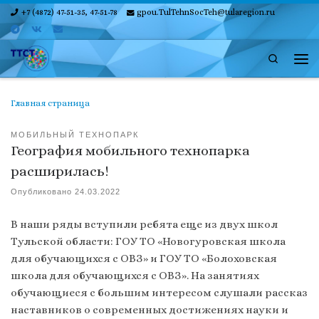
+7 (4872) 47-51-35, 47-51-78
gpou.TulTehnSocTeh@tularegion.ru
Skip to content
Search
Ме
Главная страница
МОБИЛЬНЫЙ ТЕХНОПАРК
География мобильного технопарка
расширилась!
Опубликовано
24.03.2022
В наши ряды вступили ребята еще из двух школ
Тульской области: ГОУ ТО «Новогуровская школа
для обучающихся с ОВЗ» и ГОУ ТО «Болоховская
школа для обучающихся с ОВЗ». На занятиях
обучающиеся с большим интересом слушали рассказ
наставников о современных достижениях науки и