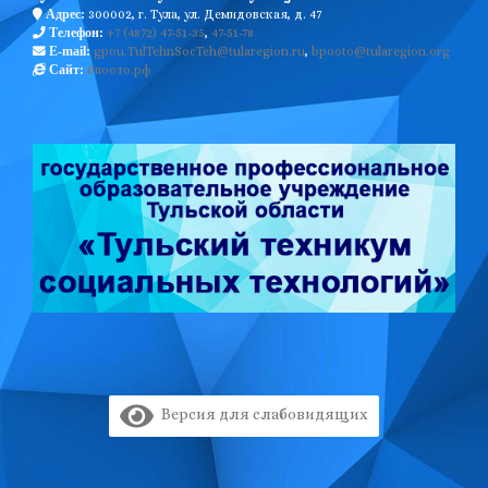
300002, г. Тула, ул. Демидовская, д. 47
Адрес:
+7 (4872) 47-51-35
,
47-51-78
Телефон:
gpou.TulTehnSocTeh@tularegion.ru
,
bpooto@tularegion.org
E-mail:
бпоото.рф
Сайт:
Версия для слабовидящих