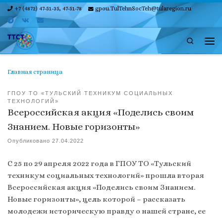
+7 (4872) 47-51-35, 47-51-78
gpou.TulTehnSocTeh@tularegion.ru
Skip to content
Search
Ме
Главная страница
ГПОУ ТО «ТУЛЬСКИЙ ТЕХНИКУМ СОЦИАЛЬНЫХ
ТЕХНОЛОГИЙ»
Всероссийская акция «Поделись своим
Знанием. Новые горизонты»
Опубликовано
27.04.2022
С 25 по 29 апреля 2022 года в ГПОУ ТО «Тульский
техникум социальных технологий» прошла вторая
Всероссийская акция «Поделись своим Знанием.
Новые горизонты», цель которой – рассказать
молодежи историческую правду о нашей стране, ее