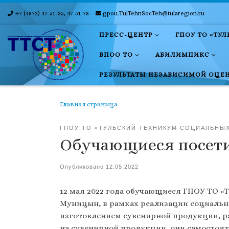
+7 (4872) 47-51-35, 47-51-78
gpou.TulTehnSocTeh@tularegion.ru
Skip to content
ПРЕСС-ЦЕНТР
ГПОУ ТО «ТУ
БПОО ТО
АБИЛИМПИКС
РЕЗУЛЬТАТЫ НЕЗАВИСИМОЙ ОЦЕ
Главная страница
ГПОУ ТО «ТУЛЬСКИЙ ТЕХНИКУМ СОЦИАЛЬНЫ
Обучающиеся посети
Опубликовано
12.05.2022
12 мая 2022 года обучающиеся ГПОУ ТО «
Муницын, в рамках реализации социальн
изготовлением сувенирной продукции, ра
на сувенирной продукции, они самостоят