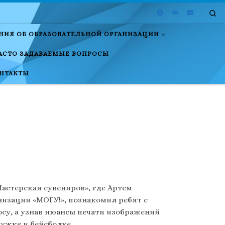
Se
НИЯ ОБ ОБРАЗОВАТЕЛЬНОЙ ОРГАНИЗАЦИИ
АСТО ЗАДАВАЕМЫЕ ВОПРОСЫ
НТАКТЫ
астерская сувениров», где Артем
изации «МОГУ!», познакомил ребят с
осу, а узнав нюансы печати изображений
ужке и бейсболке.