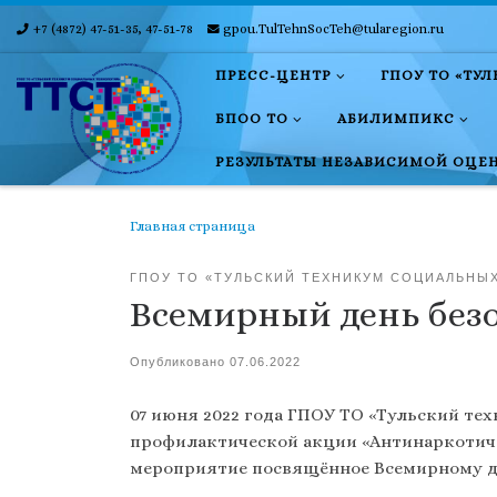
+7 (4872) 47-51-35, 47-51-78
gpou.TulTehnSocTeh@tularegion.ru
Skip to content
ПРЕСС-ЦЕНТР
ГПОУ ТО «ТУ
БПОО ТО
АБИЛИМПИКС
РЕЗУЛЬТАТЫ НЕЗАВИСИМОЙ ОЦЕ
Главная страница
ГПОУ ТО «ТУЛЬСКИЙ ТЕХНИКУМ СОЦИАЛЬНЫ
Всемирный день без
Опубликовано
07.06.2022
07 июня 2022 года ГПОУ ТО «Тульский т
профилактической акции «Антинаркотиче
мероприятие посвящённое Всемирному д