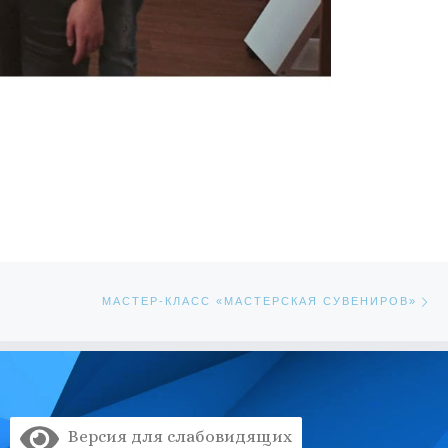
Сл
ЕЙ
МАСТЕР-КЛАСС «МАСТЕРСКАЯ СУВЕНИРОВ»
Версия для слабовидящих