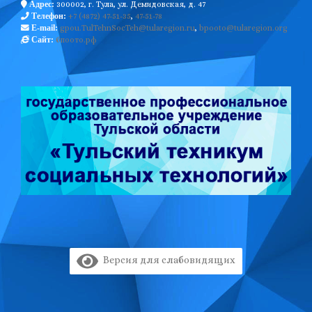
300002, г. Тула, ул. Демидовская, д. 47
Адрес:
+7 (4872) 47-51-35
,
47-51-78
Телефон:
gpou.TulTehnSocTeh@tularegion.ru
,
bpooto@tularegion.org
E-mail:
бпоото.рф
Сайт:
Версия для слабовидящих