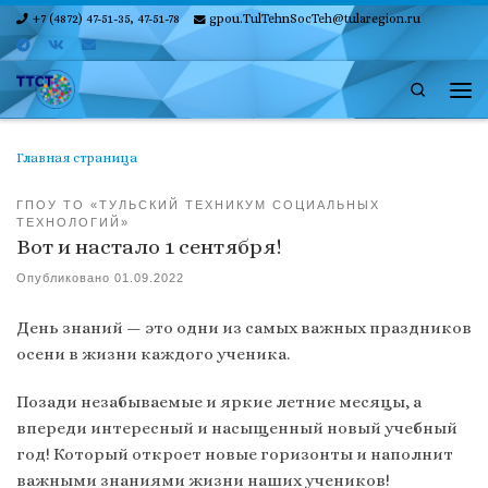
+7 (4872) 47-51-35, 47-51-78
gpou.TulTehnSocTeh@tularegion.ru
Skip to content
Search
Ме
Главная страница
ГПОУ ТО «ТУЛЬСКИЙ ТЕХНИКУМ СОЦИАЛЬНЫХ
ТЕХНОЛОГИЙ»
Вот и настало 1 сентября!
Опубликовано
01.09.2022
День знаний — это одни из самых важных праздников
осени в жизни каждого ученика.
Позади незабываемые и яркие летние месяцы, а
впереди интересный и насыщенный новый учебный
год! Который откроет новые горизонты и наполнит
важными знаниями жизни наших учеников!