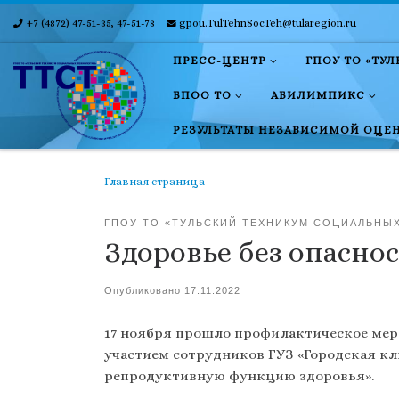
+7 (4872) 47-51-35, 47-51-78
gpou.TulTehnSocTeh@tularegion.ru
Skip to content
ПРЕСС-ЦЕНТР
ГПОУ ТО «ТУ
БПОО ТО
АБИЛИМПИКС
РЕЗУЛЬТАТЫ НЕЗАВИСИМОЙ ОЦЕ
Главная страница
ГПОУ ТО «ТУЛЬСКИЙ ТЕХНИКУМ СОЦИАЛЬНЫ
Здоровье без опасно
Опубликовано
17.11.2022
17 ноября прошло профилактическое меро
участием сотрудников ГУЗ «Городская кли
репродуктивную функцию здоровья».