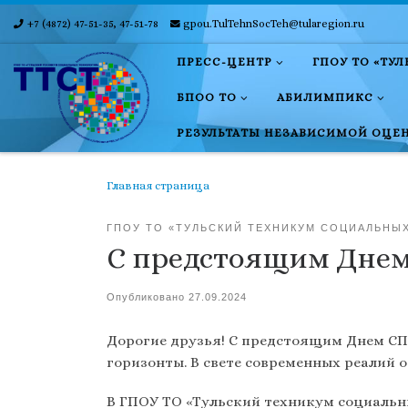
+7 (4872) 47-51-35, 47-51-78
gpou.TulTehnSocTeh@tularegion.ru
Skip to content
ПРЕСС-ЦЕНТР
ГПОУ ТО «ТУ
БПОО ТО
АБИЛИМПИКС
РЕЗУЛЬТАТЫ НЕЗАВИСИМОЙ ОЦЕ
Главная страница
ГПОУ ТО «ТУЛЬСКИЙ ТЕХНИКУМ СОЦИАЛЬНЫ
С предстоящим Днем
Опубликовано
27.09.2024
Дорогие друзья! С предстоящим Днем СП
горизонты. В свете современных реалий о
В ГПОУ ТО «Тульский техникум социальны