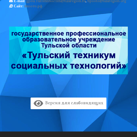
gpou.TulTehnSocTeh@tularegion.ru
,
bpooto@tularegion.org
E-mail:
бпоото.рф
Сайт:
Версия для слабовидящих