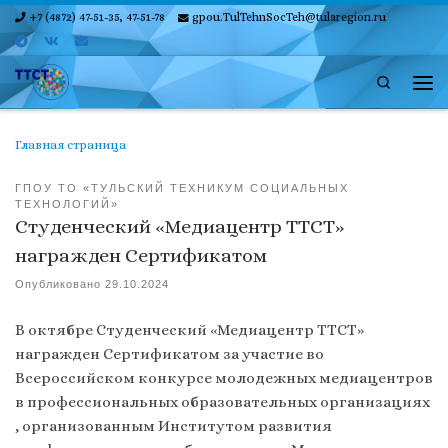
+7 (4872) 47-51-35, 47-51-78
gpou.TulTehnSocTeh@tularegion.ru
Skip to content
Search
Ме
Главная страница
ГПОУ ТО «ТУЛЬСКИЙ ТЕХНИКУМ СОЦИАЛЬНЫХ
ТЕХНОЛОГИЙ»
Студенческий «Медиацентр ТТСТ»
награжден Сертификатом
Опубликовано
29.10.2024
В октябре Студенческий «Медиацентр ТТСТ»
награжден Сертификатом за участие во
Всероссийском конкурсе молодежных медиацентров
в профессиональных образовательных организациях
, организованным Институтом развития