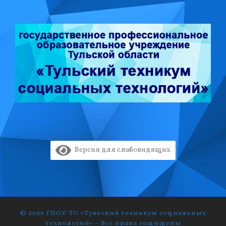
Версия для слабовидящих
© 2026
ГПОУ ТО «Тульский техникум социальных
технологий»
–
Все права защищены