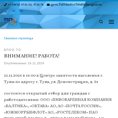
+7 (4872) 47-51-35, 47-51-78
gpou.TulTehnSocTeh@tularegion.ru
Skip to content
Search
Ме
Главная страница
БПОО ТО
ВНИМАНИЕ! РАБОТА!
Опубликовано
19.11.2024
21.11.2024 в 14:00 в Центре занятости населения г.
Тулы по адресу г. Тула, ул. Демонстрации, д. 34
состоится открытый отбор для граждан с
работодателями: ООО «ПИВОВАРЕННАЯ КОМПАНИЯ
«БАЛТИКА», «ОКТАВА» АО, АО «ПОЧТА РОССИИ»,
«ЮЖМОРРЫБФЛОТ» АО, «РОСТЕЛЕКОМ» ПАО