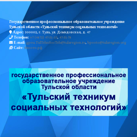
Государственное профессиональное образовательное учреждение
Тульской области «Тульский техникум социальных технологий»
300002, г. Тула, ул. Демидовская, д. 47
Адрес:
+7 (4872) 47-51-35
,
47-51-78
Телефон:
gpou.TulTehnSocTeh@tularegion.ru
,
bpooto@tularegion.org
E-mail:
бпоото.рф
Сайт: