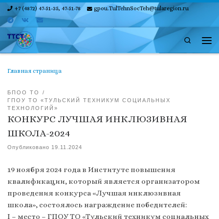
+7 (4872) 47-51-35, 47-51-78
gpou.TulTehnSocTeh@tularegion.ru
Skip to content
Search
Ме
Главная страница
БПОО ТО
ГПОУ ТО «ТУЛЬСКИЙ ТЕХНИКУМ СОЦИАЛЬНЫХ
ТЕХНОЛОГИЙ»
КОНКУРС ЛУЧШАЯ ИНКЛЮЗИВНАЯ
ШКОЛА-2024
Опубликовано
19.11.2024
19 ноября 2024 года в Институте повышения
квалификации, который является организатором
проведения конкурса «Лучшая инклюзивная
школа», состоялось награждение победителей:
I – место – ГПОУ ТО «Тульский техникум социальных