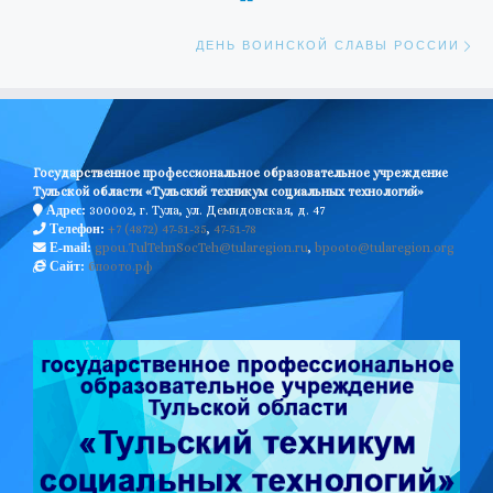
Сл
ДЕНЬ ВОИНСКОЙ СЛАВЫ РОССИИ
Государственное профессиональное образовательное учреждение
Тульской области «Тульский техникум социальных технологий»
300002, г. Тула, ул. Демидовская, д. 47
Адрес:
+7 (4872) 47-51-35
,
47-51-78
Телефон:
gpou.TulTehnSocTeh@tularegion.ru
,
bpooto@tularegion.org
E-mail:
бпоото.рф
Сайт: