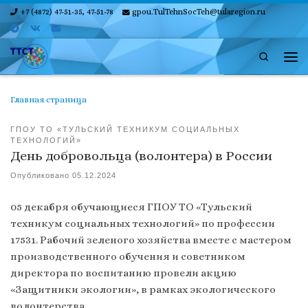
+7 (4872) 47-51-35, 47-51-78
gpou.TulTehnSocTeh@tularegion.ru
Skip to content
Search
Ме
Главная страница
ГПОУ ТО «ТУЛЬСКИЙ ТЕХНИКУМ СОЦИАЛЬНЫХ
ТЕХНОЛОГИЙ»
День добровольца (волонтера) в России
Опубликовано
05.12.2024
05 декабря обучающиеся ГПОУ ТО «Тульский
техникум социальных технологий» по профессии
17531. Рабочий зеленого хозяйства вместе с мастером
производственного обучения и советником
директора по воспитанию провели акцию
«Защитники экологии», в рамках экологического
волонтерства.