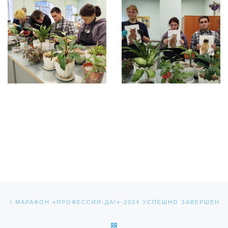
Навигация по записям
Предыдущая запись
МАРАФОН «ПРОФЕССИИ-ДА!»-2024 УСПЕШНО ЗАВЕРШЕН
ОБРАТНО К СПИСКУ ЗАПИС