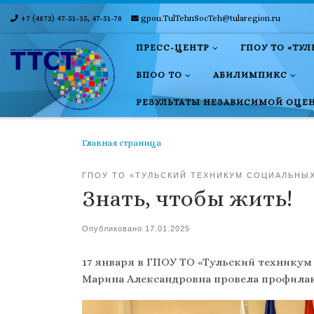
+7 (4872) 47-51-35, 47-51-78
gpou.TulTehnSocTeh@tularegion.ru
Skip to content
ПРЕСС-ЦЕНТР
ГПОУ ТО «ТУ
БПОО ТО
АБИЛИМПИКС
РЕЗУЛЬТАТЫ НЕЗАВИСИМОЙ ОЦЕ
Главная страница
ГПОУ ТО «ТУЛЬСКИЙ ТЕХНИКУМ СОЦИАЛЬНЫ
Знать, чтобы жить!
Опубликовано
17.01.2025
17 января в ГПОУ ТО «Тульский техникум
Марина Александровна провела профилак