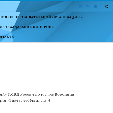
Se
НИЯ ОБ ОБРАЗОВАТЕЛЬНОЙ ОРГАНИЗАЦИИ
АСТО ЗАДАВАЕМЫЕ ВОПРОСЫ
НТАКТЫ
й» УМВД России по г. Туле Воронина
и «Знать, чтобы жить!»!