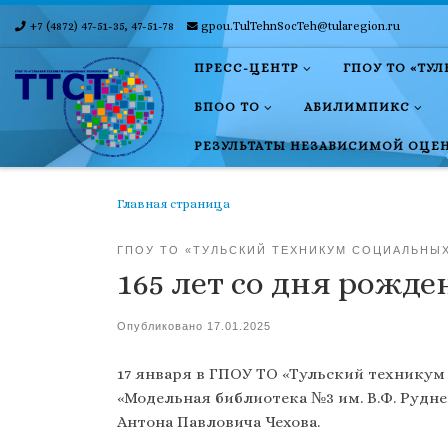
+7 (4872) 47-51-35, 47-51-78
gpou.TulTehnSocTeh@tularegion.ru
Skip to content
ПРЕСС-ЦЕНТР
ГПОУ ТО «ТУ
БПОО ТО
АБИЛИМПИКС
РЕЗУЛЬТАТЫ НЕЗАВИСИМОЙ ОЦЕ
Главная страница
ГПОУ ТО «ТУЛЬСКИЙ ТЕХНИКУМ СОЦИАЛЬНЫ
165 лет со дня рожд
Опубликовано
17.01.2025
17 января в ГПОУ ТО «Тульский технику
«Модельная библиотека №3 им. В.Ф. Руд
Антона Павловича Чехова.