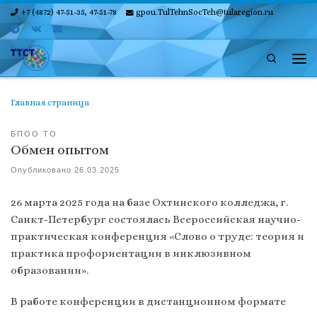
+7 (4872) 47-51-35, 47-51-78
gpou.TulTehnSocTeh@tularegion.ru
Skip to content
Search
Ме
Главная страница
БПОО ТО
Обмен опытом
Опубликовано
26.03.2025
26 марта 2025 года на базе Охтинского колледжа, г.
Санкт-Петербург состоялась Всероссийская научно-
практическая конференция «Слово о труде: теория и
практика профориентации в инклюзивном
образовании».
В работе конференции в дистанционном формате