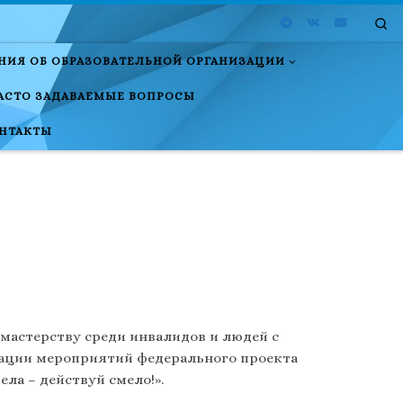
Se
НИЯ ОБ ОБРАЗОВАТЕЛЬНОЙ ОРГАНИЗАЦИИ
АСТО ЗАДАВАЕМЫЕ ВОПРОСЫ
НТАКТЫ
 мастерству среди инвалидов и людей с
ации мероприятий федерального проекта
ла – действуй смело!».