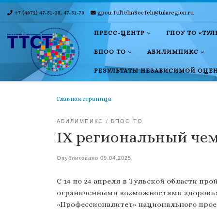
+7 (4872) 47-51-35, 47-51-78
gpou.TulTehnSocTeh@tularegion.ru
Skip to content
ПРЕСС-ЦЕНТР
ГПОУ ТО «ТУ
БПОО ТО
АБИЛИМПИКС
РЕЗУЛЬТАТЫ НЕЗАВИСИМОЙ ОЦЕ
Главная страница
АБИЛИМПИКС
БПОО ТО
IX региональный че
Опубликовано
09.04.2025
С 14 по 24 апреля в Тульской области п
ограниченными возможностями здоровья
«Профессионалитет» национального проек