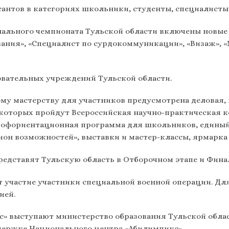
сантов в категориях школьники, студенты, специалисты
нального чемпионата Тульской области включены новые 
ания», «Специалист по сурдокоммуникации», «Визаж», «
овательных учреждений Тульской области.
у мастерству для участников предусмотрена деловая, 
которых пройдут Всероссийская научно-практическая к
профориентационная программа для школьников, едины
он возможностей», выставки и мастер-классы, ярмарка 
редставят Тульскую область в Отборочном этапе и Фина
ут участие участники специальной военной операции. 
ией.
» выступают министерство образования Тульской обла
держке Национального центра «Абилимпикс».